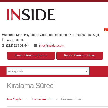
Esentepe Mah. Büyükdere Cad. Loft Residence Blok No:201/40
,
Şişli
İstanbul
,
34394
(212) 269 51 44
info@insidetr.com
Kiracı Başvuru Formu
Rapor Yönetim Girişi
Kiralama Süreci
Ana Sayfa
Hizmetlerimiz
Kiralama Süreci