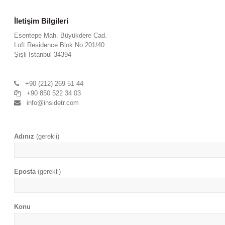
İletişim Bilgileri
Esentepe Mah. Büyükdere Cad.
Loft Residence Blok No:201/40
Şişli İstanbul 34394
+90 (212) 269 51 44
+90 850 522 34 03
info@insidetr.com
Adınız
(gerekli)
Eposta
(gerekli)
Konu