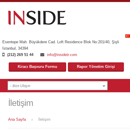
Esentepe Mah. Büyükdere Cad. Loft Residence Blok No:201/40
,
Şişli
İstanbul
,
34394
(212) 269 51 44
info@insidetr.com
Kiracı Başvuru Formu
Rapor Yönetim Girişi
İletişim
Ana Sayfa
İletişim