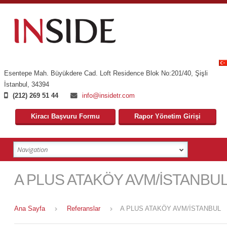
Esentepe Mah. Büyükdere Cad. Loft Residence Blok No:201/40
,
Şişli
İstanbul
,
34394
(212) 269 51 44
info@insidetr.com
Kiracı Başvuru Formu
Rapor Yönetim Girişi
A PLUS ATAKÖY AVM/İSTANBU
Ana Sayfa
Referanslar
A PLUS ATAKÖY AVM/İSTANBUL