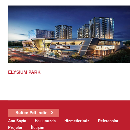
ELYSIUM PARK
Bülten Pdf İndir
Ana Sayfa
Hakkımızda
Hizmetlerimiz
Referanslar
Projeler
İletişim