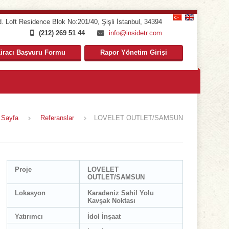
. Loft Residence Blok No:201/40
,
Şişli İstanbul
,
34394
(212) 269 51 44
info@insidetr.com
iracı Başvuru Formu
Rapor Yönetim Girişi
 Sayfa
Referanslar
LOVELET OUTLET/SAMSUN
Proje
LOVELET
OUTLET/SAMSUN
Lokasyon
Karadeniz Sahil Yolu
Kavşak Noktası
Yatırımcı
İdol İnşaat