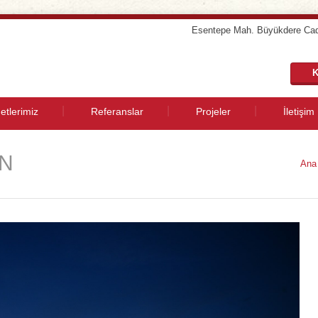
Esentepe Mah. Büyükdere Cad
K
etlerimiz
Referanslar
Projeler
İletişim
UN
Ana