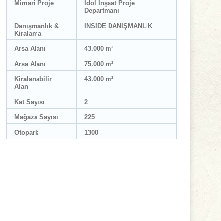
Mimari Proje
İdol İnşaat Proje
Departmanı
Danışmanlık &
INSIDE DANIŞMANLIK
Kiralama
Arsa Alanı
43.000 m²
Arsa Alanı
75.000 m²
Kiralanabilir
43.000 m²
Alan
Kat Sayısı
2
Mağaza Sayısı
225
Otopark
1300