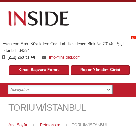
Esentepe Mah. Büyükdere Cad. Loft Residence Blok No:201/40
,
Şişli
İstanbul
,
34394
(212) 269 51 44
info@insidetr.com
Kiracı Başvuru Formu
Rapor Yönetim Girişi
TORIUM/İSTANBUL
Ana Sayfa
Referanslar
TORIUM/İSTANBUL