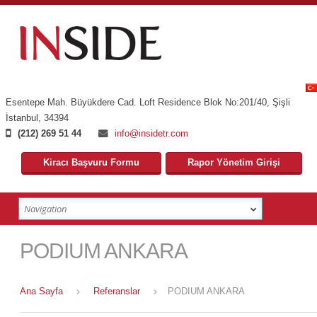
Esentepe Mah. Büyükdere Cad. Loft Residence Blok No:201/40
,
Şişli
İstanbul
,
34394
(212) 269 51 44
info@insidetr.com
Kiracı Başvuru Formu
Rapor Yönetim Girişi
PODIUM ANKARA
Ana Sayfa
Referanslar
PODIUM ANKARA