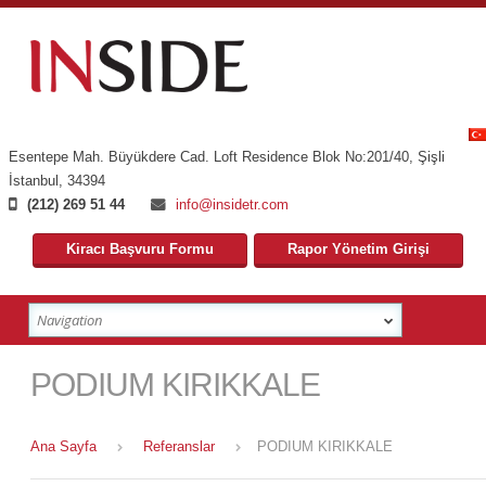
Esentepe Mah. Büyükdere Cad. Loft Residence Blok No:201/40
,
Şişli
İstanbul
,
34394
(212) 269 51 44
info@insidetr.com
Kiracı Başvuru Formu
Rapor Yönetim Girişi
PODIUM KIRIKKALE
Ana Sayfa
Referanslar
PODIUM KIRIKKALE